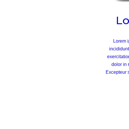
Lo
Lorem i
incididun
exercitati
dolor in 
Excepteur s