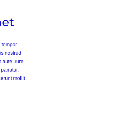
met
d tempor
is nostrud
 aute irure
 pariatur.
erunt mollit